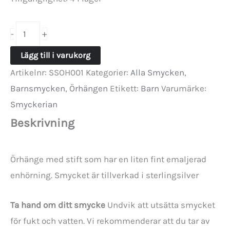
Örhänge
+
-
med
Lägg till i varukorg
stift
Artikelnr:
SSOH001
Kategorier:
Alla Smycken
,
-
Barnsmycken
,
Örhängen
Etikett:
Barn
Varumärke:
Enhörning
Smyckerian
mängd
Beskrivning
Örhänge med stift som har en liten fint emaljerad
enhörning. Smycket är tillverkad i sterlingsilver
Ta hand om ditt smycke
Undvik att utsätta smycket
för fukt och vatten. Vi rekommenderar att du tar av