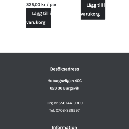
325,00
kr
/ par
Lägg till i
Lägg till i
varukorg
varukorg
Besöksadress
Hoburgsvägen 40C
623 36 Burgsvik
Org.nr 556744-9300
Tel: 0703-336597
Information