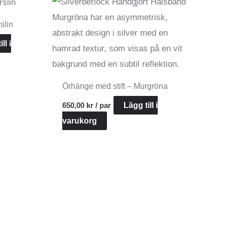
slin
ll i
Örhänge med stift – Murgröna
650,00
kr
/ par
Lägg till i
varukorg