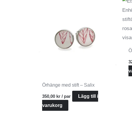
Ö
3
v
Örhänge med stift – Salix
350,00
kr
/ par
Lägg till i
varukorg