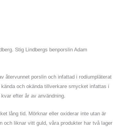
ndberg. Stig Lindbergs benporslin Adam
 återvunnet porslin och infattad i rodiumpläterat
de kända och okända tillverkare smycket infattas i
a kvar efter år av användning.
t lång tid. Mörknar eller oxiderar inte utan är
 och liknar vitt guld, våra produkter har två lager