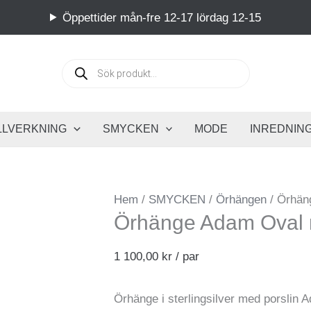
Öppettider mån-fre 12-17 lördag 12-15
Produktsök
LLVERKNING
SMYCKEN
MODE
INREDNIN
Hem
/
SMYCKEN
/
Örhängen
/ Örhän
Örhänge Adam Oval 
1 100,00
kr
/ par
Örhänge i sterlingsilver med porslin