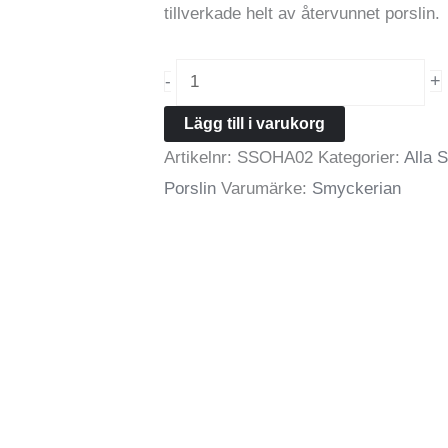
tillverkade helt av återvunnet porslin.
Örhänge
+
-
Adam
Lägg till i varukorg
Oval
Artikelnr:
SSOHA02
Kategorier:
Alla 
med
Porslin
Varumärke:
Smyckerian
porslin
mängd