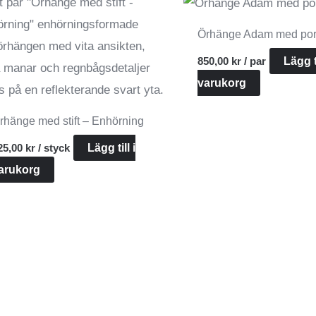
Örhänge Adam med por
850,00
kr
/ par
Lägg ti
varukorg
rhänge med stift – Enhörning
25,00
kr
/ styck
Lägg till i
arukorg