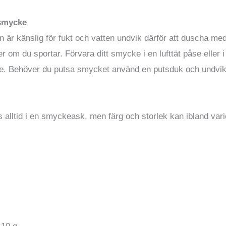
 smycke
 är känslig för fukt och vatten undvik därför att duscha med
ler om du sportar. Förvara ditt smycke i en lufttät påse eller 
re. Behöver du putsa smycket använd en putsduk och undvik
.
alltid i en smyckeask, men färg och storlek kan ibland vari