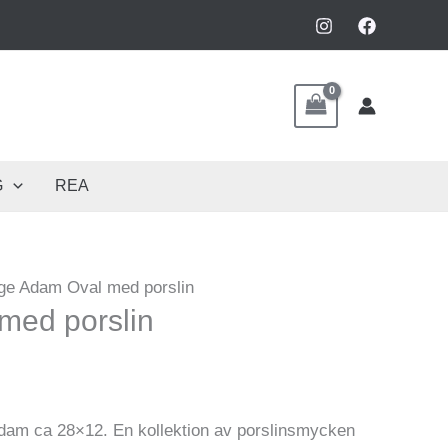
G
REA
ge Adam Oval med porslin
med porslin
 Adam ca 28×12. En kollektion av porslinsmycken