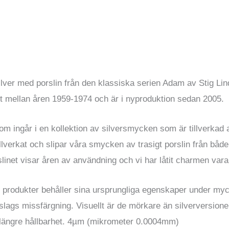
ilver med porslin från den klassiska serien Adam av Stig Li
t mellan åren 1959-1974 och är i nyproduktion sedan 2005.
 ingår i en kollektion av silversmycken som är tillverkad av
 tillverkat och slipar våra smycken av trasigt porslin från bå
rslinet visar åren av användning och vi har låtit charmen var
produkter behåller sina ursprungliga egenskaper under mycke
 slags missfärgning. Visuellt är de mörkare än silverversionen
 längre hållbarhet. 4µm (mikrometer 0.0004mm)