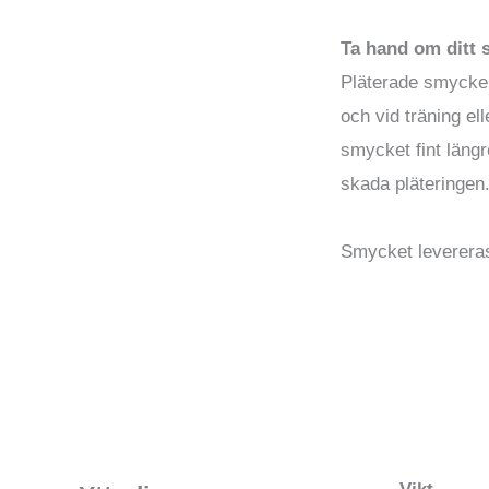
Ta hand om ditt
Pläterade smycken
och vid träning el
smycket fint läng
skada pläteringen
Smycket levereras 