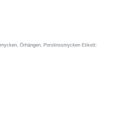
Smycken
,
Örhängen
,
Porslinssmycken
Etikett: