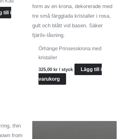
t Katt
till i
Örhänge Prinsesskrona med
kristaller
325,00
kr
/ styck
Lägg till i
varukorg