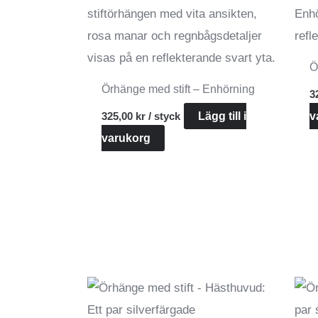
Ö
Örhänge med stift – Enhörning
3
325,00
kr
/ styck
Lägg till i
v
varukorg