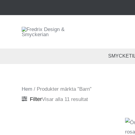
Hoppa
till
innehåll
SMYCKETI
Hem
/ Produkter märkta ”Barn”
Filter
Visar alla 11 resultat