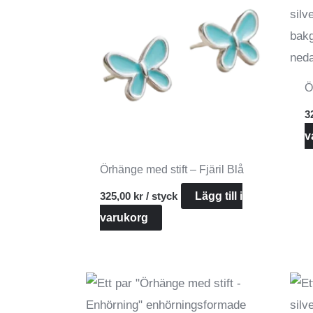
Ö
3
v
Örhänge med stift – Fjäril Blå
325,00
kr
/ styck
Lägg till i
varukorg