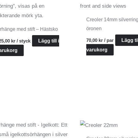
Creoler 14mm silverring
öronen
rhänge med stift – Hästsko
70,00
kr
/ par
Lägg til
25,00
kr
/ styck
Lägg till i
varukorg
arukorg