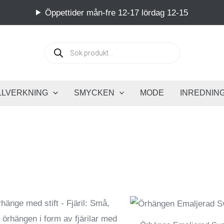
Öppettider mån-fre 12-17 lördag 12-15
Produktsök
LLVERKNING
SMYCKEN
MODE
INREDNIN