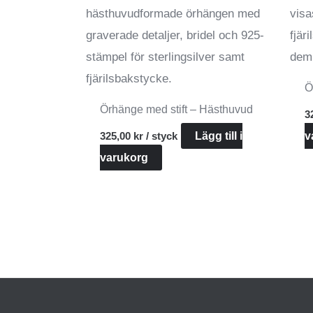
Ö
Örhänge med stift – Hästhuvud
3
325,00
kr
/ styck
Lägg till i
v
varukorg