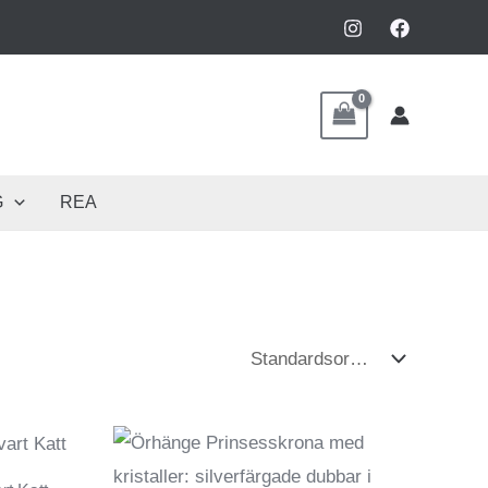
G
REA