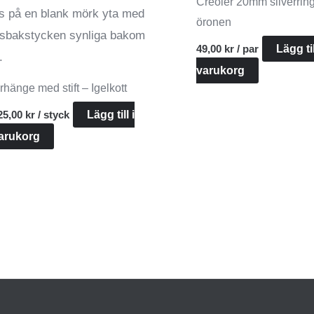
Creoler 20mm silverring
öronen
49,00
kr
/ par
Lägg til
varukorg
rhänge med stift – Igelkott
25,00
kr
/ styck
Lägg till i
arukorg