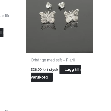
ar för
l i
Örhänge med stift – Fjäril
325,00
kr
/ styck
Lägg till i
varukorg