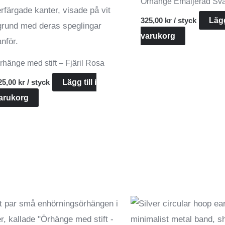
Örhänge Emaljerad Svar
325,00
kr
/ styck
Lägg 
varukorg
rhänge med stift – Fjäril Rosa
25,00
kr
/ styck
Lägg till i
arukorg