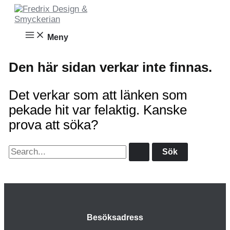
Hoppa
till
innehåll
Meny
Den här sidan verkar inte finnas.
Det verkar som att länken som
pekade hit var felaktig. Kanske
prova att söka?
Sök
efter:
Besöksadress