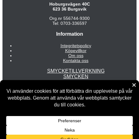
Hoburgsvägen 40C
623 36 Burgsvik
Org.nr 556744-9300
Tel: 0703-336597
Information
Integritetspolicy
Köpevillkor
Om oss
Kontakta oss
SMYCKETILLVERKNING
SMYCKEN
MODE
INREDNING
REA
Copyright © 2026 Fredrix Design & Smyckerian | Powered by
Fredrix Design & Smyckerian