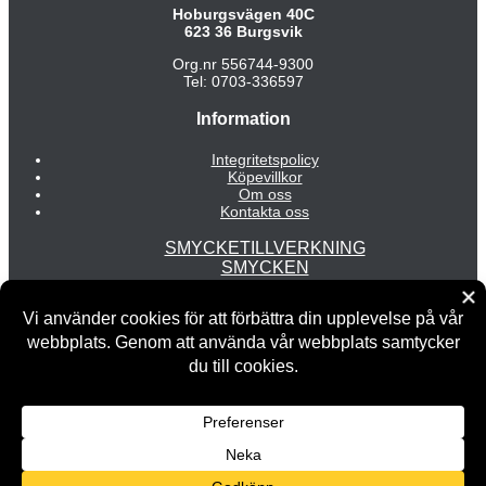
Hoburgsvägen 40C
623 36 Burgsvik
Org.nr 556744-9300
Tel: 0703-336597
Information
Integritetspolicy
Köpevillkor
Om oss
Kontakta oss
SMYCKETILLVERKNING
SMYCKEN
MODE
INREDNING
REA
Copyright © 2026 Fredrix Design & Smyckerian | Powered by
Fredrix Design & Smyckerian