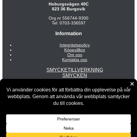
Hoburgsvägen 40C
623 36 Burgsvik
Org.nr 556744-9300
Tel: 0703-336597
Information
Integritetspolicy
Köpevillkor
Om oss
Kontakta oss
SMYCKETILLVERKNING
SMYCKEN
MODE
INREDNING
REA
Copyright © 2026 Fredrix Design & Smyckerian | Powered by
Fredrix Design & Smyckerian