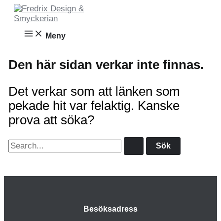
Hoppa
till
innehåll
Meny
Den här sidan verkar inte finnas.
Det verkar som att länken som
pekade hit var felaktig. Kanske
prova att söka?
Sök
efter:
Besöksadress