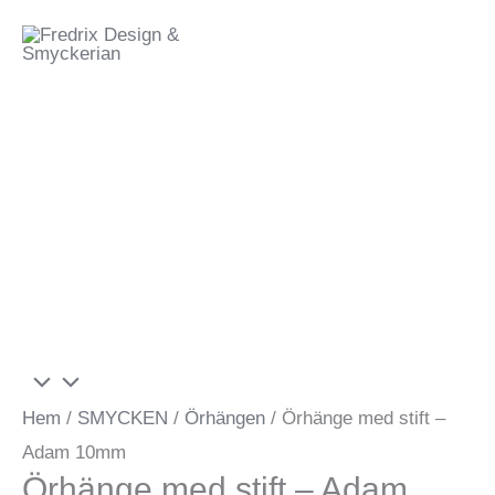
Hoppa
Meny
till
innehåll
Hem
/
SMYCKEN
/
Örhängen
/ Örhänge med stift –
Adam 10mm
Örhänge med stift – Adam