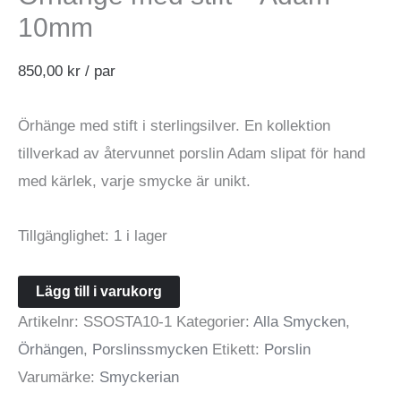
10mm
850,00
kr
/ par
Örhänge med stift i sterlingsilver. En kollektion
tillverkad av återvunnet porslin Adam slipat för hand
med kärlek, varje smycke är unikt.
Tillgänglighet:
1 i lager
Örhänge
Lägg till i varukorg
med
Artikelnr:
SSOSTA10-1
Kategorier:
Alla Smycken
,
stift
Örhängen
,
Porslinssmycken
Etikett:
Porslin
-
Varumärke:
Smyckerian
Adam