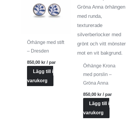
Örhänge med stift
– Dresden
850,00
kr
/ par
Örhänge Krona
Lägg till i
med porslin –
varukorg
Gröna Anna
850,00
kr
/ par
Lägg till i
varukorg