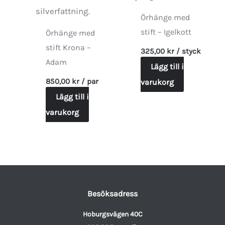
Örhänge med
stift – Igelkott
Örhänge med
stift Krona –
325,00
kr
/ styck
Adam
Lägg till i
850,00
kr
/ par
varukorg
Lägg till i
varukorg
Besöksadress
Hoburgsvägen 40C