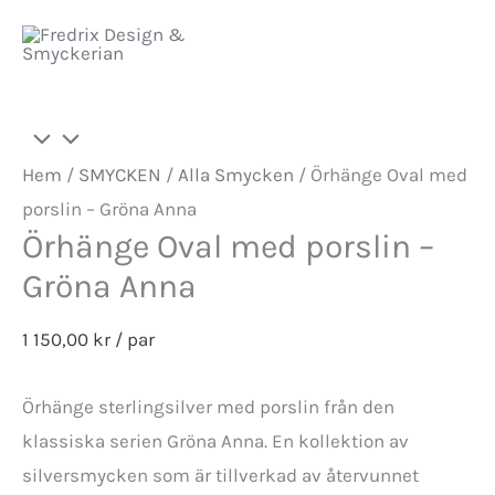
Hoppa
Meny
till
innehåll
Hem
/
SMYCKEN
/
Alla Smycken
/ Örhänge Oval med
porslin – Gröna Anna
Örhänge Oval med porslin –
Gröna Anna
1 150,00
kr
/ par
Örhänge sterlingsilver med porslin från den
klassiska serien Gröna Anna. En kollektion av
silversmycken som är tillverkad av återvunnet