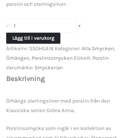
porslin och sterlingsilver.
Örhänge
+
-
Oval
Lägg till i varukorg
med
Artikelnr:
SSOHGA16
Kategorier:
Alla Smycken
,
porslin
Örhängen
,
Porslinssmycken
Etikett:
Porslin
-
Varumärke:
Smyckerian
Gröna
Beskrivning
Anna
mängd
Örhänge sterlingsilver med porslin från den
klassiska serien Gröna Anna.
Porslinssmycke som ingår i en kollektion av
silversmycken som är tillverkad av återvunnet