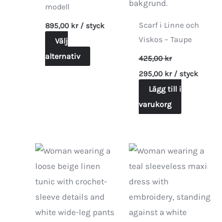
modell
Scarf i Linne och
895,00
kr
/ styck
Viskos – Taupe
Välj
Den
alternativ
425,00
kr
Det
Det
här
295,00
kr
/ styck
ursprungliga
nuvarande
produkten
priset
Lägg till i
priset
var:
är:
har
varukorg
425,00 kr.
295,00 kr.
flera
varianter.
De
olika
alternativen
kan
väljas