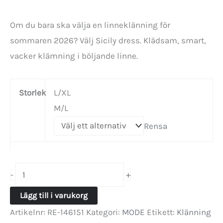
Om du bara ska välja en linneklänning för
sommaren 2026? Välj Sicily dress. Klädsam, smart,
vacker klämning i böljande linne.
Storlek
L/XL
M/L
Rensa
Linneklänning
+
-
Sicily
Lägg till i varukorg
underbar
Artikelnr:
RE-146151
Kategori:
MODE
Etikett:
Klänning
sommarklänning