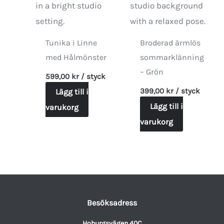
på
produktsidan
Tunika i Linne
Broderad ärmlös
med Hålmönster
sommarklänning
– Grön
599,00
kr
/ styck
399,00
kr
/ styck
Lägg till i
Lägg till i
varukorg
varukorg
Besöksadress
Hoburgsvägen 40C