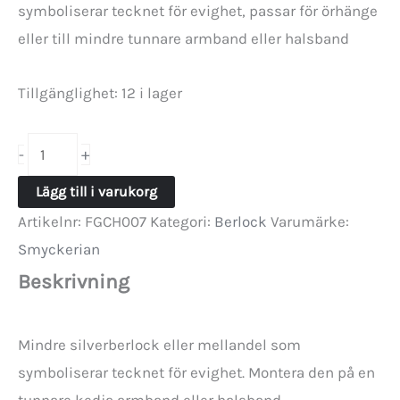
symboliserar tecknet för evighet, passar för örhänge
var:
är:
eller till mindre tunnare armband eller halsband
95,00 kr.
65,00 kr.
Tillgänglighet:
12 i lager
Silverberlock
+
-
-
Lägg till i varukorg
Evighetstecknet
Artikelnr:
FGCH007
Kategori:
Berlock
Varumärke:
17.5mm
Smyckerian
mängd
Beskrivning
Mindre silverberlock eller mellandel som
symboliserar tecknet för evighet. Montera den på en
tunnare kedja armband eller halsband.