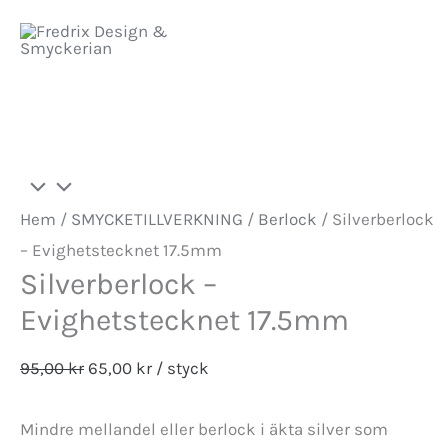
Hoppa
Meny
Sale!
till
innehåll
Hem
/
SMYCKETILLVERKNING
/
Berlock
/ Silverberlock
– Evighetstecknet 17.5mm
Silverberlock –
Evighetstecknet 17.5mm
Det
Det
95,00
kr
65,00
kr
/ styck
ursprungliga
nuvarande
Mindre mellandel eller berlock i äkta silver som
priset
priset