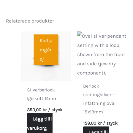
Relaterade produkter
Kedja
ingår
ej
Berlock
Silverberlock
sterlingsilver –
Igelkott 14mm
infattning oval
350,00
kr
/ styck
18x13mm
Lägg till i
159,00
kr
/ styck
varukorg
Lägg till i