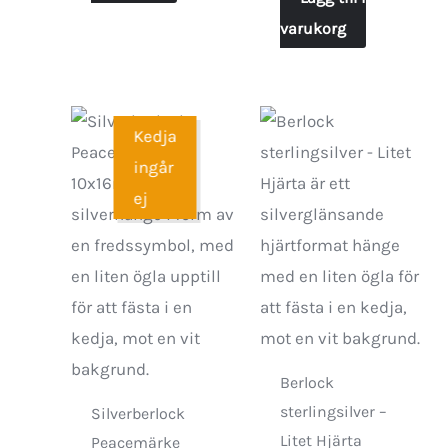
varukorg
Kedja
ingår
ej
Berlock
sterlingsilver –
Silverberlock
Litet Hjärta
Peacemärke