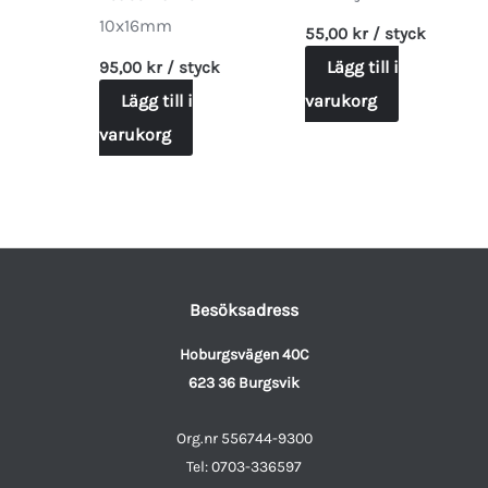
10x16mm
55,00
kr
/ styck
Lägg till i
95,00
kr
/ styck
Lägg till i
varukorg
varukorg
Besöksadress
Hoburgsvägen 40C
623 36 Burgsvik
Org.nr 556744-9300
Tel: 0703-336597