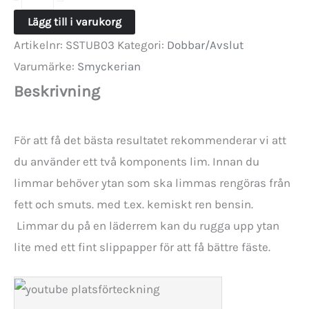
avslut
Lägg till i varukorg
för
Artikelnr:
SSTUB03
Kategori:
Dobbar/Avslut
rem
Varumärke:
Smyckerian
3mm
Beskrivning
mängd
För att få det bästa resultatet rekommenderar vi att
du använder ett två komponents lim. Innan du
limmar behöver ytan som ska limmas rengöras från
fett och smuts. med t.ex. kemiskt ren bensin.
Limmar du på en läderrem kan du rugga upp ytan
lite med ett fint slippapper för att få bättre fäste.