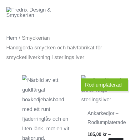
Hoppa
Meny
till
innehåll
Hem
/ Smyckerian
Handgjorda smycken och halvfabrikat för
smycketillverkning i sterlingsilver
Rodiumpläterad
Ankarkedjor –
Rodiumpläterade
185,00
kr
–