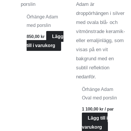
De
olika
Örhänge Adam
alternativen
med porslin
kan
850,00
kr
Lägg
väljas
till i varukorg
på
produktsidan
Örhänge Adam
Oval med porslin
1 100,00
kr
/ par
Lägg till i
varukorg