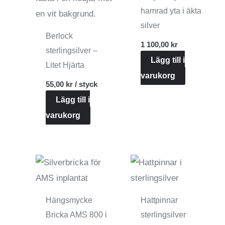
hamrad yta i äkta
väljas
silver
på
Berlock
produktsidan
1 100,00
kr
sterlingsilver –
Lägg till i
Litet Hjärta
varukorg
55,00
kr
/ styck
Lägg till i
varukorg
Hängsmycke
Hattpinnar
Bricka AMS 800 i
sterlingsilver