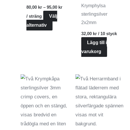
Prisintervall:
Krymphylsa
80,00
kr
–
95,00
kr
80,00 kr
sterlingsilver
/ sträng
Välj
till
95,00 kr
2x2mm
Den
alternativ
här
32,00
kr
/ 10 styck
produkten
Lägg till i
har
varukorg
flera
varianter.
De
olika
alternativen
kan
väljas
på