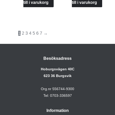
till i varukorg
till i varukorg
1
2
3
4
5
6
7
→
Besöksadress
Hoburgsvägen 40C
623 36 Burgsvik
Org.nr 556744-9300
Tel: 0703-336597
Information