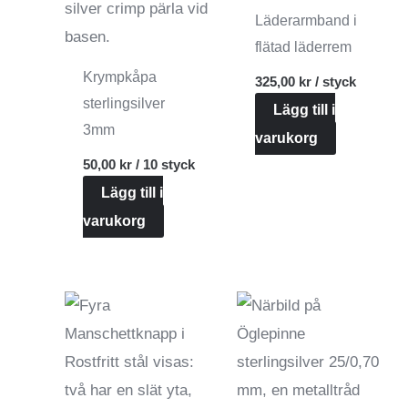
produktsidan
Läderarmband i
flätad läderrem
Krympkåpa
325,00
kr
/ styck
sterlingsilver
Lägg till i
3mm
varukorg
50,00
kr
/ 10 styck
Lägg till i
varukorg