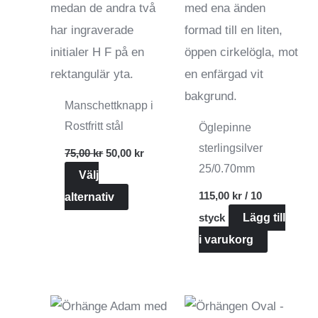
Manschettknapp i
Rostfritt stål
Öglepinne
Det
Det
sterlingsilver
75,00
kr
50,00
kr
ursprungliga
nuvarande
25/0.70mm
Välj
priset
priset
var:
är:
Den
115,00
kr
/ 10
alternativ
75,00 kr.
50,00 kr.
här
styck
Lägg till
produkten
i varukorg
har
flera
varianter.