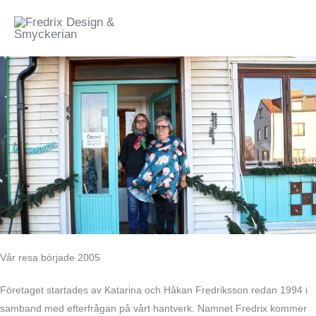
Hoppa
Meny
till
innehåll
Vår resa började 2005
Företaget startades av Katarina och Håkan Fredriksson redan 1994 i
samband med efterfrågan på vårt hantverk. Namnet Fredrix kommer