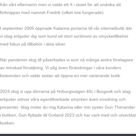
från vårt efternamn men vi valde ett X i slutet för att undvika att
förknippas med namnet Fredrik (vilket inte fungerade).
I september 2005 öppnade Katarina portarna till vår internetbutik där
vi idag erbjuder dig som kund ett stort sortiment av smycketillbehör
med fokus på tillbehör i äkta silver.
När pandemin slog till påverkades vi som så många andra företagare
av minskad försäljning. Vi såg även förändringar i våra kunders
beteenden och valde sedan att öppna en mer varierande butik.
2024 slog vi upp dörrarna på Hoburgsvägen 40c i Burgsvik och idag
erbjuder utöver våra egentillverkade smycken även inredning och
presenter. Idag möter du mig Katarina eller min syster Gun Thimander
i butiken, Gun flyttade till Gotland 2023 och har varit med och utvecklat
butiken.