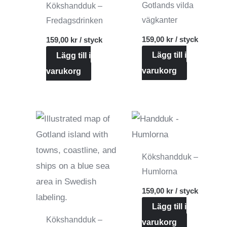
Gotlands vilda
Kökshandduk –
vägkanter
Fredagsdrinken
159,00
kr
/ styck
159,00
kr
/ styck
Lägg till i
Lägg till i
varukorg
varukorg
Kökshandduk –
Humlorna
159,00
kr
/ styck
Lägg till i
Kökshandduk –
varukorg