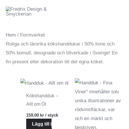
Hoppa
Meny
till
innehåll
Hem
/ Formverket
Roliga och lärorika kökshanddukar i 50% linne och
50% bomull, designade och tillverkade i Sverige! En
fin present eller dekoration till det egna köket.
Kökshandduk –
Allt om Öl
159,00
kr
/ styck
Lägg till i