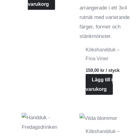
varukorg
Kökshandduk –
Fina Viner
159,00
kr
/ styck
Lägg till i
varukorg
Kökshandduk –