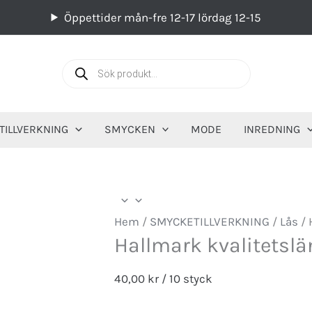
Öppettider mån-fre 12-17 lördag 12-15
Produktsök
ILLVERKNING
SMYCKEN
MODE
INREDNING
Hem
/
SMYCKETILLVERKNING
/
Lås
/ 
Hallmark kvalitets
40,00
kr
/ 10 styck