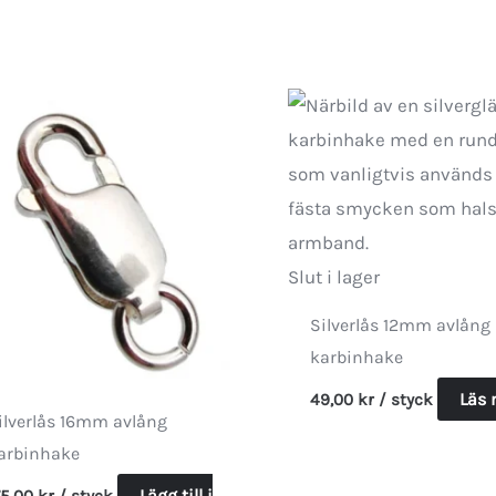
Slut i lager
Silverlås 12mm avlång
karbinhake
Läs 
49,00
kr
/ styck
ilverlås 16mm avlång
arbinhake
Lägg till i
75,00
kr
/ styck