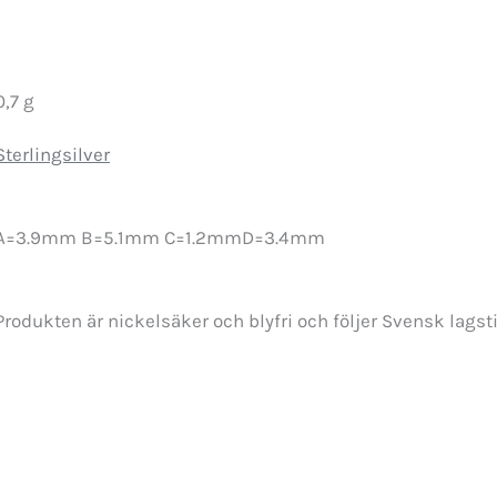
0,7 g
Sterlingsilver
A=3.9mm B=5.1mm C=1.2mmD=3.4mm
Produkten är nickelsäker och blyfri och följer Svensk lagst