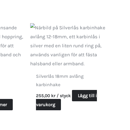
Silverlås 18mm avlång
karbinhake
Lägg till i
255,00
kr
/ styck
mer
varukorg