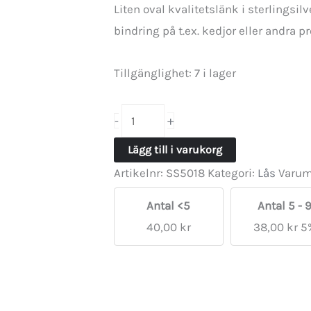
Liten oval kvalitetslänk i sterlings
bindring på t.ex. kedjor eller andra 
Tillgänglighet:
7 i lager
Hallmark
+
-
kvalitetslänk
Lägg till i varukorg
4x5mm
Artikelnr:
SS5018
Kategori:
Lås
Varum
mängd
Antal <5
Antal 5 - 
40,00
kr
38,00
kr
5