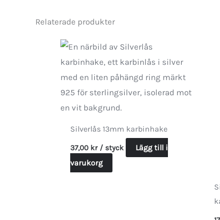
Relaterade produkter
Silverlås 13mm karbinhake
Lägg till i
37,00
kr
/ styck
varukorg
S
k
1