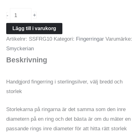
Fingerring
+
-
hamrad
Lägg till i varukorg
yta
Artikelnr:
SSFRG10
Kategori:
Fingerringar
Varumärke:
i
Smyckerian
äkta
Beskrivning
silver
mängd
Handgjord fingerring i sterlingsilver, välj bredd och
storlek
Storlekarna på ringarna är det samma som den inre
diametern på en ring och det bästa är om du mäter en
passande rings inre diameter för att hitta rätt storlek