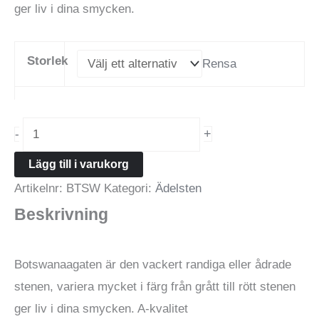
ger liv i dina smycken.
Storlek
Rensa
Botswanaagat
+
-
rund
Lägg till i varukorg
ädelsten
Artikelnr:
BTSW
Kategori:
Ädelsten
6-
Beskrivning
8
mm
mängd
Botswanaagaten är den vackert randiga eller ådrade
stenen, variera mycket i färg från grått till rött stenen
ger liv i dina smycken. A-kvalitet