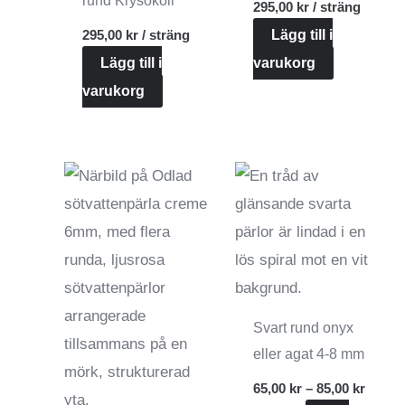
rund Krysokoll
295,00
kr
/ sträng
295,00
kr
/ sträng
Lägg till i
Lägg till i
varukorg
varukorg
Svart rund onyx
eller agat 4-8 mm
Prisint
65,00
kr
–
85,00
kr
65,00 