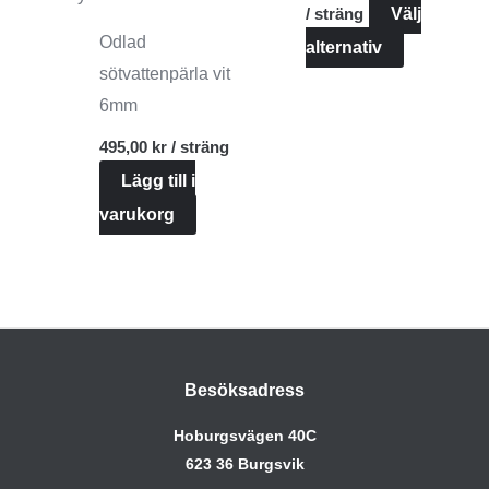
/ sträng
Välj
till
85,00 
Odlad
Den
alternativ
sötvattenpärla vit
här
6mm
produkten
495,00
kr
/ sträng
har
Lägg till i
flera
varukorg
varianter.
De
olika
alternativ
kan
väljas
Besöksadress
på
Hoburgsvägen 40C
produktsi
623 36 Burgsvik