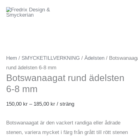
Hoppa
till
innehåll
Hem
/
SMYCKETILLVERKNING
/
Ädelsten
/ Botswanaag
rund ädelsten 6-8 mm
Botswanaagat rund ädelsten
6-8 mm
Prisintervall:
150,00
kr
–
185,00
kr
/ sträng
150,00 kr
Botswanaagat är den vackert randiga eller ådrade
till
stenen, variera mycket i färg från grått till rött stenen
185,00 kr