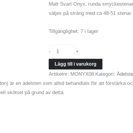
Matt Svart Onyx, runda smyckestenar 
säljes på sträng med ca 48-51 stenar
Tillgänglighet:
7 i lager
Matt
+
-
svart
Lägg till i varukorg
Agat
Artikelnr:
MONYX08
Kategori:
Ädelst
8mm
on) är en ädelsten som alltid behandlats för att förstärka o
rund
ell skötsel på grund av detta.
ädelsten
mängd