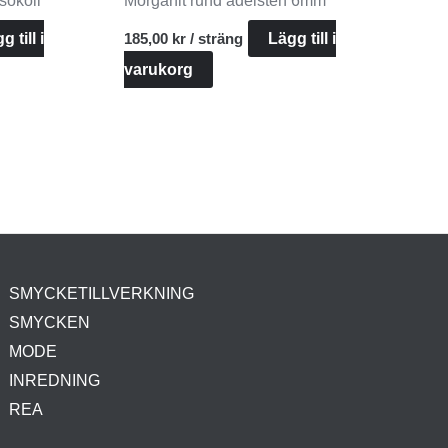
sokoll
Morganit rund ädelsten 6mm
g till i
185,00
kr
/ sträng
Lägg till i
varukorg
SMYCKETILLVERKNING
SMYCKEN
MODE
INREDNING
REA