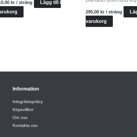
Blå-Grön 6mm rund Kry
10,00
kr
/ sträng
Lägg till i
arukorg
295,00
kr
/ sträng
Läg
varukorg
Information
Integritetspolicy
Köpevillkor
Om oss
Kontakta oss