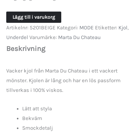
Kjol
Lägg till i varukorg
i
Artikelnr:
5201BEIGE
Kategori:
MODE
Etiketter:
Kjol
,
Viskos
Underdel
Varumärke:
Marta Du Chateau
Beige
Beskrivning
med
resår
Vacker kjol från Marta Du Chateau i ett vackert
mängd
mönster. Kjolen är lång och har en lös passform
tillverkas i 100% viskos.
Lätt att styla
Bekväm
Smockdetalj