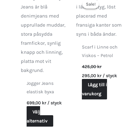
Sale!
Sale!
Scarf i Linne och
Viskos – Petrol
425,00
kr
Det
Det
295,00
kr
/ styck
ursprungliga
nuvarande
Jogger Jeans
priset
Lägg till i
priset
var:
är:
elastisk byxa
varukorg
425,00 kr.
295,00 kr.
699,00
kr
/ styck
Välj
Den
alternativ
här