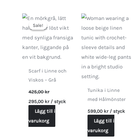
produkten
har
Sale!
Sale!
flera
varianter.
De
olika
alternativen
Scarf i Linne och
kan
Viskos – Grå
väljas
Tunika i Linne
425,00
kr
på
Det
Det
med Hålmönster
295,00
kr
/ styck
produktsidan
ursprungliga
nuvarande
priset
Lägg till i
priset
599,00
kr
/ styck
var:
är:
varukorg
Lägg till i
425,00 kr.
295,00 kr.
varukorg