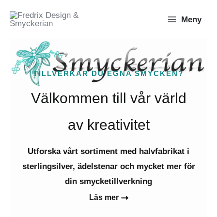
Hoppa
Meny
till
innehåll
TILLVERKAR DU EGNA SMYCKEN?
Välkommen till vår värld
av kreativitet
Utforska vårt sortiment med halvfabrikat i
sterlingsilver, ädelstenar och mycket mer för
din smycketillverkning
Läs mer